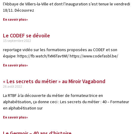
l’Abbaye de Villers-la-Ville et dont l’inauguration s’est tenue le vendredi
18/11. Découvrez
En savoir plus»
Le CODEF se dévoile
15 septembre 2022
reportage vidéo sur les formations proposées au CODEF et son
équipe: https://fb.watch/fxN6TavtWI/ https://www.codefasbl.be/
En savoir plus»
« Les secrets du métier » au Miroir Vagabond
26 août 2022
La RTBF à la découverte du métier de formateur.trice en
alphabétisation, ça donne ceci : Les secrets du métier : 40 – Formateur
en alphabétisation sur
En savoir plus»
Le Germoir – 40 ans d’histoire