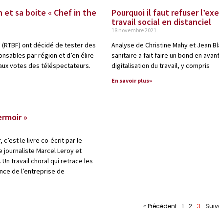
n et sa boite « Chef in the
Pourquoi il faut refuser l’ex
travail social en distanciel
18 novembre 2021
(RTBF) ont décidé de tester des
Analyse de Christine Mahy et Jean Bla
onsables par région et d’en élire
sanitaire a fait faire un bond en avant
 aux votes des téléspectateurs.
digitalisation du travail, y compris
En savoir plus»
ermoir »
c’est le livre co-écrit par le
e journaliste Marcel Leroy et
 Un travail choral qui retrace les
nce de l’entreprise de
« Précédent
1
2
3
Suiv