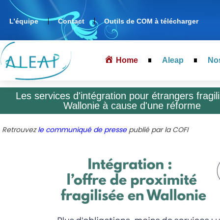
L’équipe
Contact
Outils de COM à télécharger
Home
Aleap
No
Les services d'intégration pour étrangers fragil
Wallonie à cause d'une réforme
Retrouvez
le communiqué de presse
publié par la COFI