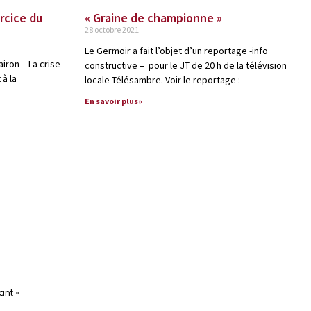
ercice du
« Graine de championne »
28 octobre 2021
Le Germoir a fait l’objet d’un reportage -info
iron – La crise
constructive – pour le JT de 20 h de la télévision
 à la
locale Télésambre. Voir le reportage :
En savoir plus»
ant »