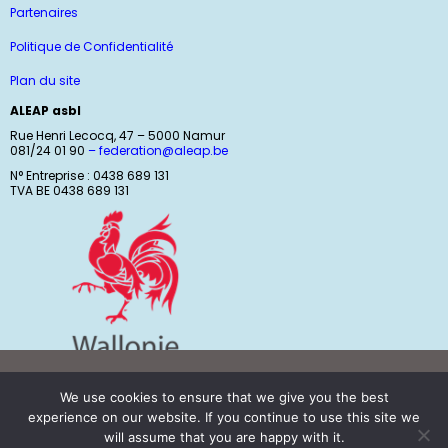
Partenaires
Politique de Confidentialité
Plan du site
ALEAP asbl
Rue Henri Lecocq, 47 – 5000 Namur
081/24 01 90
–
federation@aleap.be
N° Entreprise : 0438 689 131
TVA BE 0438 689 131
We use cookies to ensure that we give you the best
experience on our website. If you continue to use this site we
will assume that you are happy with it.
ALEAP © 2021 All rights reserved