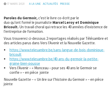
17 MARS 2021
A LA UNE
ACTUALITÉS
PRESSE
Paroles du Germoir,
c’est le livre co-écrit par le
duo qu’ont formé le journaliste
Marcel Leroy et Dominique
Bricoult.
Un travail choral qui retrace les 40 années d’existence de
l’entreprise de formation.
Vous trouverez ci-dessous 2 reportages réalisés par Télésambre et
des articles parus dans Vers l’Avenir et la Nouvelle Gazette.
https://www.telesambre.be/sans-langue-de-bois-dominique-
bricoult
https://www.telesambre.be/40-ans-du-germoir-la-petite-
graine-bien-pousse
Vers l’Avenir – « Monceau – pour ses 40 ans le Germoir se
confie » – en pièce jointe
Nouvelle Gazette – « Un lire sur l’histoire du Germoir » – en pièce
jointe