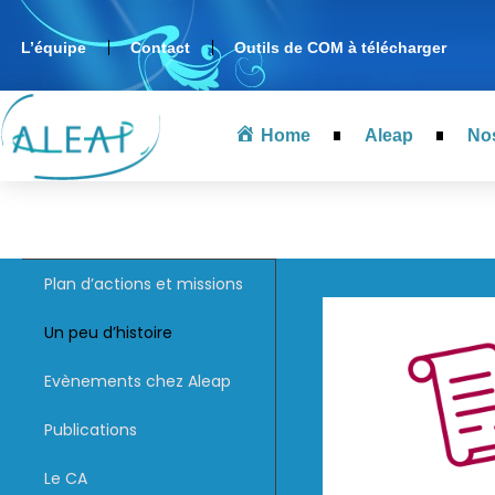
L’équipe
Contact
Outils de COM à télécharger
Home
Aleap
No
Plan d’actions et missions
Un peu d’histoire
Evènements chez Aleap
Publications
Le CA