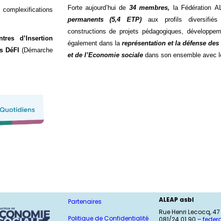
Forte aujourd’hui de
34 membres,
la Fédération 
complexifications
permanents (5,4 ETP)
aux profils diversifiés 
constructions de projets pédagogiques, développem
tres d’Insertion
également dans la
représentation et la défense des
es DéFI
(Démarche
et de l’Economie sociale
dans son ensemble avec le
.
ALEAP asbl
Partenaires
Rue Henri Lecocq, 4
Politique de Confidentialité
081/24 01 90
–
feder