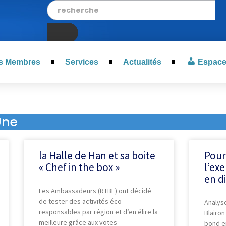
s Membres
Services
Actualités
Espac
Une
la Halle de Han et sa boite
Pour
« Chef in the box »
l’exe
en d
Les Ambassadeurs (RTBF) ont décidé
de tester des activités éco-
Analys
responsables par région et d’en élire la
Blairon
meilleure grâce aux votes
bond en